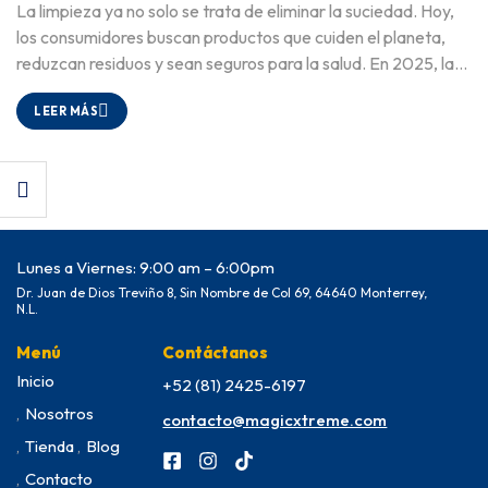
La limpieza ya no solo se trata de eliminar la suciedad. Hoy,
los consumidores buscan productos que cuiden el planeta,
reduzcan residuos y sean seguros para la salud. En 2025, la
sostenibilidad dejó de ser una opción para convertirse en una
LEER MÁS
exigencia. Las marcas ...
Lunes a Viernes: 9:00 am – 6:00pm
Dr. Juan de Dios Treviño 8, Sin Nombre de Col 69, 64640 Monterrey,
N.L.
Menú
Contáctanos
Inicio
+52 (81) 2425-6197
Nosotros
contacto@magicxtreme.com
Tienda
Blog
Contacto