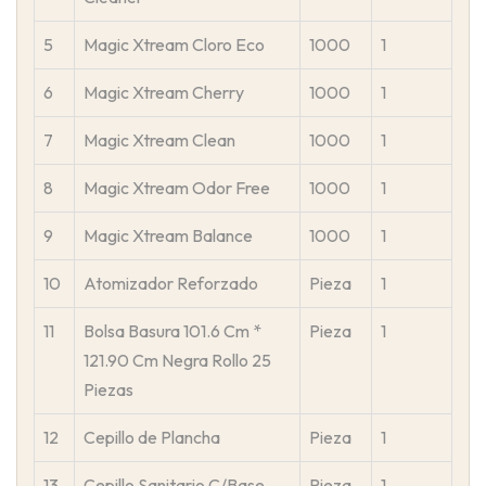
5
Magic Xtream Cloro Eco
1000
1
6
Magic Xtream Cherry
1000
1
7
Magic Xtream Clean
1000
1
8
Magic Xtream Odor Free
1000
1
9
Magic Xtream Balance
1000
1
10
Atomizador Reforzado
Pieza
1
11
Bolsa Basura 101.6 Cm *
Pieza
1
121.90 Cm Negra Rollo 25
Piezas
12
Cepillo de Plancha
Pieza
1
13
Cepillo Sanitario C/Base
Pieza
1